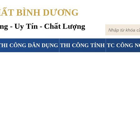
HẤT BÌNH DƯƠNG
g - Uy Tín - Chất Lượng
THI CÔNG DÂN DỤNG
THI CÔNG TỈNH
TC CÔNG N
NHỰA NANO TẠI QUẬN 
công trần nhựa nano lam sóng
-
thi công trần nhựa nano tại quận 3