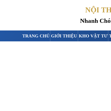
NỘI T
Nhanh Chón
TRANG CHỦ
GIỚI THIỆU
KHO VẬT TƯ
THI CÔNG TRẦN 
Home
-
Thi 