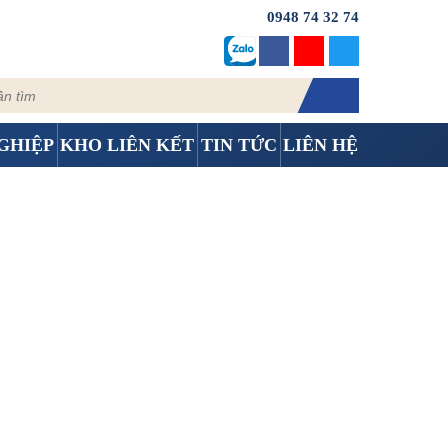
0948 74 32 74
GHIỆP
KHO LIÊN KẾT
TIN TỨC
LIÊN HỆ
3- HỒ CHÍ MINH
- hồ chí minh