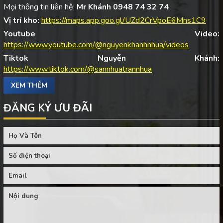
Mọi thông tin liên hệ:
Mr Khánh 0948 74 32 74
Vị trí kho:
https://maps.app.goo.gl/UZd2CrVpoE6Mns1C9
Youtube Video:
https://www.youtube.com/@nguyenkhanhnhua/videos
Tiktok Nguyễn Khánh:
https://www.tiktok.com/@sannhuatrannhua
XEM THÊM
ĐĂNG KÝ ƯU ĐÃI