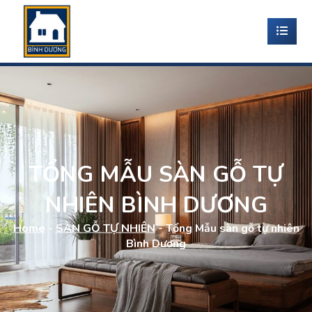
TỔNG MẪU SÀN GỖ TỰ
NHIÊN BÌNH DƯƠNG
Home
-
SÀN GỖ TỰ NHIÊN
-
Tổng Mẫu sàn gỗ tự nhiên
Bình Dương