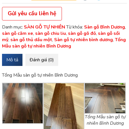
Gửi yêu cầu liên hệ
Danh mục:
SÀN GỖ TỰ NHIÊN
Từ khóa:
Sàn gỗ Bình Dương
,
sàn gỗ căm xe
,
sàn gỗ chiu liu
,
sàn gỗ gõ đỏ
,
sàn gỗ sồi
mỹ
,
sàn gỗ thủ dầu một
,
Sàn gỗ tự nhiên bình dương
,
Tổng
Mẫu sàn gỗ tự nhiên Bình Dương
Mô tả
Đánh giá (0)
Tổng Mẫu sàn gỗ tự nhiên Bình Dương
Tổng Mẫu sàn gỗ tự
nhiên Bình Dương