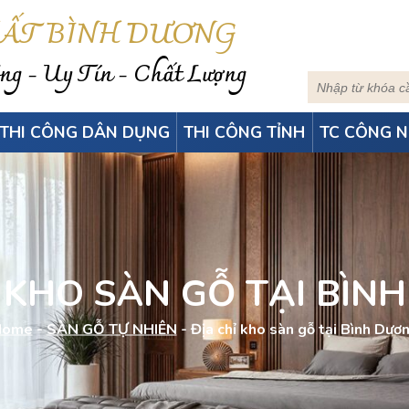
HẤT BÌNH DƯƠNG
g - Uy Tín - Chất Lượng
THI CÔNG DÂN DỤNG
THI CÔNG TỈNH
TC CÔNG N
Ỉ KHO SÀN GỖ TẠI BÌN
Home
-
SÀN GỖ TỰ NHIÊN
-
Địa chỉ kho sàn gỗ tại Bình Dươ