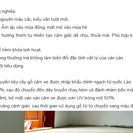
 nghiệp.
guyên màu sắc, kiểu vân tươi mới.
ệt. Ấm áp vào mùa đông, mát mẻ vào mùa hè.
 hương thơm tự nhiên tạo cảm giác dễ chịu, thoải mái. Phù hợp k
kế hèm khóa linh hoạt.
hông thường mà không làm biến đổi đặc tính vật lý của ván sàn.
i tiêu dùng.
uyên liệu cây gỗ căm xe được nhập khẩu chính ngạch từ nước Lào
%, sau đó chuyển đến dây truyền chạy hèm và đánh nhám bền mặ
ấm), bề mặt ván sàn căm xe được sơn UV bóng mờ 50%
vàng cánh gián, sau thời gian sử dụng gỗ từ từ chuyển sang màu