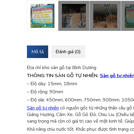
Mô tả
Đánh giá (0)
Địa chỉ kho sàn gỗ tại Bình Dương
THÔNG TIN SÀN GỖ TỰ NHIÊN.
Sàn gỗ tự nhiê
– Độ dày: 15mm, 18mm
– Độ rộng: 90mm
– Độ dài: 450mm, 600mm, 750mm, 900mm, 10
Sàn gỗ tự nhiên
có nguồn gốc từ những thân cây gỗ tự
Giáng Hương, Căm Xe, Gỗ Gõ Đỏ, Chiu Liu (Chiêu liêu
sang trọng mà còn có giá trị cao về mặt kinh tế. Giú
Khả năng chịu nước tốt. Khắc phục được tình trạng co