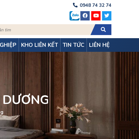
0948 74 32 74
GHIỆP
KHO LIÊN KẾT
TIN TỨC
LIÊN HỆ
H DƯƠNG
ng