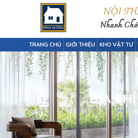
NỘI T
Nhanh Chón
TRANG CHỦ
GIỚI THIỆU
KHO VẬT TƯ
ĐỊA CH