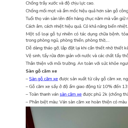
Chống trầy xước và độ chịu lực cao.
Chống mối mọt và ẩm mốc hiệu quả hơn sàn gỗ công
Tuổi thọ ván sàn lên đến hàng chục năm mà vẫn giữ n
Cách âm, cách nhiệt hiệu quả. Có khả năng biến nhi
Một số loại gỗ tự nhiên có tác dụng chữa bệnh, tỏa
trong phòng ngủ, phòng thiền, phòng thờ,…
Dễ dàng tháo gỡ, lắp đặt lại khi cần thiết nhờ thiết 
Vệ sinh, tẩy rửa đơn giản với nước và các chất tẩy t
Thân thiện với môi trường. An toàn với sức khỏe ngườ
Sàn gỗ căm xe
–
Sàn gỗ căm xe
được sản xuất từ cây gỗ căm xe, ng
– Gỗ căm xe sấy ở độ ẩm giao động từ 10% đến 13
– Toàn thanh ván
sàn căm xe
được phủ 2k (chống th
– Phân biệt màu: Ván sàn căm xe hoàn thiện có màu 