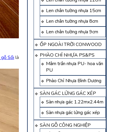
Len chân tường nhựa 12cm
Len chân tường nhựa 15cm
Len chân tường nhựa 8cm
Len chân tường nhựa 9cm
ỐP NGOÀI TRỜI CONWOOD
PHÀO CHỈ NHỰA PS&PS
 gỗ Sồi
là
Mâm trần nhựa PU- hoa văn
PU
Phào Chỉ Nhựa Bình Dương
SÀN GÁC LỬNG GÁC XÉP
Sàn nhựa gác 1.22mx2.44m
Sàn nhựa gác lửng gác xép
SÀN GỖ CÔNG NGHIỆP