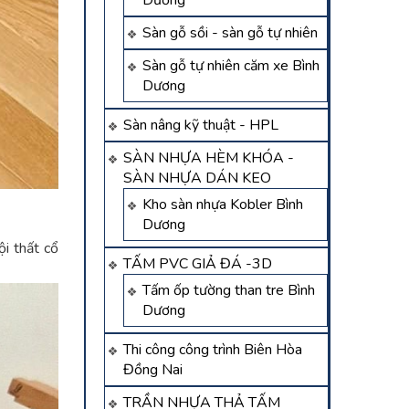
Dương
Sàn gỗ sồi - sàn gỗ tự nhiên
Sàn gỗ tự nhiên căm xe Bình
Dương
Sàn nâng kỹ thuật - HPL
SÀN NHỰA HÈM KHÓA -
SÀN NHỰA DÁN KEO
Kho sàn nhựa Kobler Bình
Dương
i thất cổ
TẤM PVC GIẢ ĐÁ -3D
Tấm ốp tường than tre Bình
Dương
Thi công công trình Biên Hòa
Đồng Nai
TRẦN NHỰA THẢ TẤM