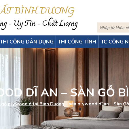
HẤT BÌNH DƯƠNG
g - Uy Tín - Chất Lượng
THI CÔNG DÂN DỤNG
THI CÔNG TỈNH
TC CÔNG N
OD DĨ AN – SÀN GỖ 
 gỗ plywood ở tại Bình Dương
-
sàn plywood dĩ an – Sàn G