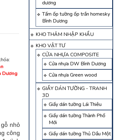
dương
Tấm ốp tường ốp trần homesky
Bình Dương
KHO THẢM NHẬP KHẨU
KHO VẬT TƯ
CỬA NHỰA COMPOSITE
khóa:
Cửa nhựa DW Bình Dương
àn
h Dương
Cửa nhựa Green wood
GIẤY DÁN TƯỜNG - TRANH
3D
Giấy dán tường Lái Thiêu
Giấy dán tường Thành Phố
Mới
 gỗ nhỏ
ng công
Giấy dán tường Thủ Dầu Một