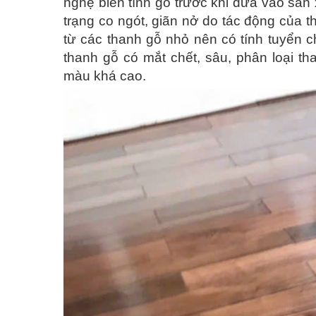
nghệ biến tính gỗ trước khi đưa vào sản 
trạng co ngót, giãn nở do tác động của 
từ các thanh gỗ nhỏ nên có tính tuyển c
thanh gỗ có mắt chết, sâu, phân loại t
màu khá cao.