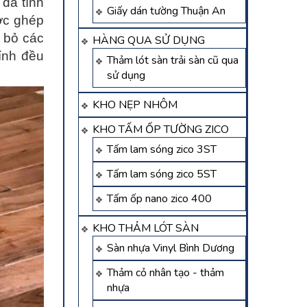
 đa tình
Giấy dán tường Thuận An
ược ghép
i bỏ các
HÀNG QUA SỬ DỤNG
ính đều
Thảm lót sàn trải sàn cũ qua
sử dụng
KHO NẸP NHÔM
KHO TẤM ỐP TƯỜNG ZICO
Tấm lam sóng zico 3ST
Tấm lam sóng zico 5ST
Tấm ốp nano zico 400
KHO THẢM LÓT SÀN
Sàn nhựa Vinyl Bình Dương
Thảm cỏ nhân tạo - thảm
nhựa