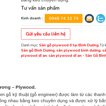
Tư vấn sản phẩm
Kinh doanh :
0948 74 32 74
Gửi yêu cầu liên hệ
Danh mục:
Sàn gỗ plywood ở tại Bình Dương
Từ 
Sàn gỗ Bình Dương
,
sàn plywood bình dương
,
s
plywood dĩ an
,
sàn plywood dĩ an - Sàn Gỗ Bìn
Dương – Plywood.
m gỗ kỹ thuật (gỗ engineer) được làm từ các thanh
giống nhau bằng keo chuyên dụng và được xử lý bằ