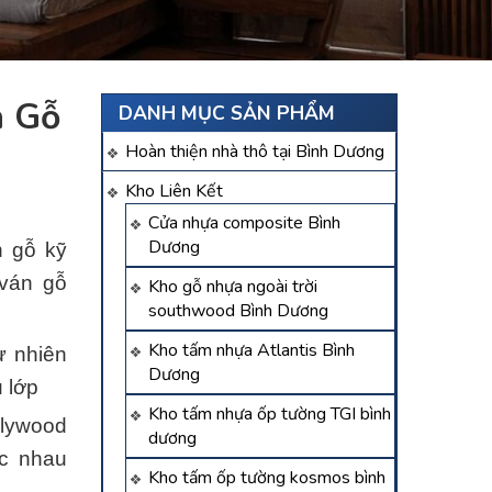
n Gỗ
DANH MỤC SẢN PHẨM
Hoàn thiện nhà thô tại Bình Dương
Kho Liên Kết
Cửa nhựa composite Bình
Dương
n gỗ kỹ
 ván gỗ
Kho gỗ nhựa ngoài trời
southwood Bình Dương
Kho tấm nhựa Atlantis Bình
ự nhiên
Dương
 lớp
Kho tấm nhựa ốp tường TGI bình
plywood
dương
ác nhau
Kho tấm ốp tường kosmos bình