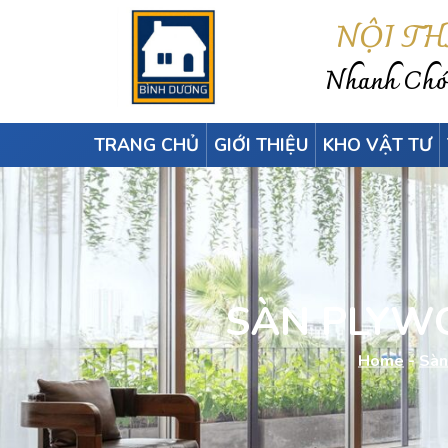
NỘI T
Nhanh Chón
TRANG CHỦ
GIỚI THIỆU
KHO VẬT TƯ
SÀN PLYWO
Home
-
Sàn