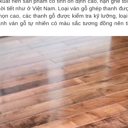
xuất nên sản phẩm có tính ổn định cao, hạn ghế tối
thời tiết như ở Việt Nam. Loại ván gỗ ghép thanh đ
họn cao, các thanh gỗ được kiểm tra kỹ lưỡng, loạ
hanh ván gỗ tự nhiên có màu sắc tương đồng nên t