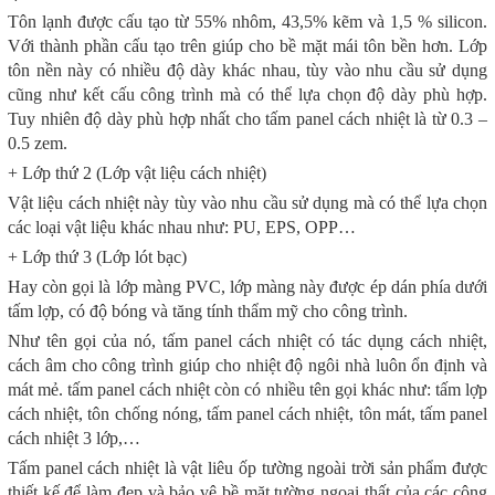
Tôn lạnh được cấu tạo từ 55% nhôm, 43,5% kẽm và 1,5 % silicon.
Với thành phần cấu tạo trên giúp cho bề mặt mái tôn bền hơn. Lớp
tôn nền này có nhiều độ dày khác nhau, tùy vào nhu cầu sử dụng
cũng như kết cấu công trình mà có thể lựa chọn độ dày phù hợp.
Tuy nhiên độ dày phù hợp nhất cho tấm panel cách nhiệt là từ 0.3 –
0.5 zem.
+ Lớp thứ 2 (Lớp vật liệu cách nhiệt)
Vật liệu cách nhiệt này tùy vào nhu cầu sử dụng mà có thể lựa chọn
các loại vật liệu khác nhau như: PU, EPS, OPP…
+ Lớp thứ 3 (Lớp lót bạc)
Hay còn gọi là lớp màng PVC, lớp màng này được ép dán phía dưới
tấm lợp, có độ bóng và tăng tính thẩm mỹ cho công trình.
Như tên gọi của nó, tấm panel cách nhiệt có tác dụng cách nhiệt,
cách âm cho công trình giúp cho nhiệt độ ngôi nhà luôn ổn định và
mát mẻ. tấm panel cách nhiệt còn có nhiều tên gọi khác như: tấm lợp
cách nhiệt, tôn chống nóng, tấm panel cách nhiệt, tôn mát, tấm panel
cách nhiệt 3 lớp,…
Tấm panel cách nhiệt là vật liêu ốp tường ngoài trời sản phẩm được
thiết kế để làm đẹp và bảo vệ bề mặt tường ngoại thất của các công