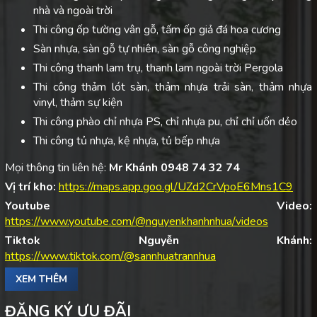
nhà và ngoài trời
Thi công ốp tường vân gỗ, tấm ốp giả đá hoa cương
Sàn nhựa, sàn gỗ tự nhiên, sàn gỗ công nghiệp
Thi công thanh lam trụ, thanh lam ngoài trời Pergola
Thi công thảm lót sàn, thảm nhựa trải sàn, thảm nhựa
vinyl, thảm sự kiện
Thi công phào chỉ nhựa PS, chỉ nhựa pu, chỉ chỉ uốn dẻo
Thi công tủ nhựa, kệ nhựa, tủ bếp nhựa
Mọi thông tin liên hệ:
Mr Khánh 0948 74 32 74
Vị trí kho:
https://maps.app.goo.gl/UZd2CrVpoE6Mns1C9
Youtube Video:
https://www.youtube.com/@nguyenkhanhnhua/videos
Tiktok Nguyễn Khánh:
https://www.tiktok.com/@sannhuatrannhua
XEM THÊM
ĐĂNG KÝ ƯU ĐÃI