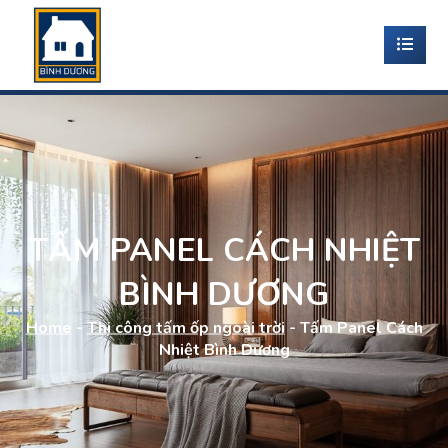
TẤM PANEL CÁCH NHIỆT
BÌNH DƯƠNG
Home
-
Thi công tấm ốp ngoài trời
-
Tấm Panel Cách
Nhiệt Bình Dương