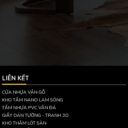
LIÊN KẾT
CỬA NHỰA VÂN GỖ
KHO TẤM NANO LAM SÓNG
TẤM NHỰA PVC VÂN ĐÁ
GIẤY DÁN TƯỜNG - TRANH 3D
KHO THẢM LÓT SÀN