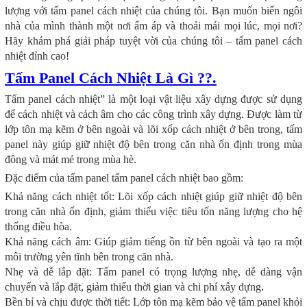
lượng với tấm panel cách nhiệt của chúng tôi. Bạn muốn biến ngôi
nhà của mình thành một nơi ấm áp và thoải mái mọi lúc, mọi nơi?
Hãy khám phá giải pháp tuyệt vời của chúng tôi – tấm panel cách
nhiệt đỉnh cao!
Tấm Panel Cách Nhiệt Là Gì ??.
Tấm panel cách nhiệt” là một loại vật liệu xây dựng được sử dụng
để cách nhiệt và cách âm cho các công trình xây dựng. Được làm từ
lớp tôn mạ kẽm ở bên ngoài và lõi xốp cách nhiệt ở bên trong, tấm
panel này giúp giữ nhiệt độ bên trong căn nhà ổn định trong mùa
đông và mát mẻ trong mùa hè.
Đặc điểm của tấm panel tấm panel cách nhiệt bao gồm:
Khả năng cách nhiệt tốt: Lõi xốp cách nhiệt giúp giữ nhiệt độ bên
trong căn nhà ổn định, giảm thiểu việc tiêu tốn năng lượng cho hệ
thống điều hòa.
Khả năng cách âm: Giúp giảm tiếng ồn từ bên ngoài và tạo ra một
môi trường yên tĩnh bên trong căn nhà.
Nhẹ và dễ lắp đặt: Tấm panel có trọng lượng nhẹ, dễ dàng vận
chuyển và lắp đặt, giảm thiểu thời gian và chi phí xây dựng.
Bền bỉ và chịu được thời tiết: Lớp tôn mạ kẽm bảo vệ tấm panel khỏi