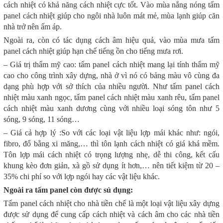
cách nhiệt có khả năng cách nhiệt cực tốt. Vào mùa nắng nóng tấm
panel cách nhiệt giúp cho ngôi nhà luôn mát mẻ, mùa lạnh giúp căn
nhà trở nên ấm áp.
Ngoài ra, còn có tác dụng cách âm hiệu quả, vào mùa mưa tấm
panel cách nhiệt giúp hạn chế tiếng ồn cho tiếng mưa rơi.
– Giá trị thẩm mỹ cao: tấm panel cách nhiệt mang lại tính thẩm mỹ
cao cho công trình xây dựng, nhà ở vì nó có bảng màu vô cùng đa
dạng phù hợp với sở thích của nhiều người. Như tấm panel cách
nhiệt màu xanh ngọc, tấm panel cách nhiệt màu xanh rêu, tấm panel
cách nhiệt màu xanh dương cùng với nhiều loại sóng tôn như 5
sóng, 9 sóng, 11 sóng…
– Giá cả hợp lý :So với các loại vật liệu lợp mái khác như: ngói,
fibro, đổ bằng xi măng,… thì tôn lạnh cách nhiệt có giá khá mềm.
Tôn lợp mái cách nhiệt có trọng lượng nhẹ, dễ thi công, kết cấu
khung kèo đơn giản, xà gồ sử dụng ít hơn,… nên tiết kiệm từ 20 –
35% chi phí so với lợp ngói hay các vật liệu khác.
Ngoài ra tấm panel còn được sủ dụng:
Tấm panel cách nhiệt cho nhà tiền chế là một loại vật liệu xây dựng
được sử dụng để cung cấp cách nhiệt và cách âm cho các nhà tiền