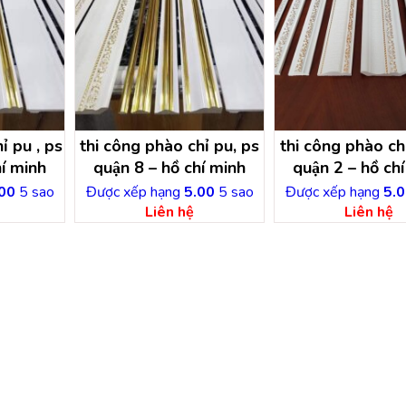
ỉ pu , ps
thi công phào chỉ pu, ps
thi công phào ch
í minh
quận 8 – hồ chí minh
quận 2 – hồ chi
00
5 sao
Được xếp hạng
5.00
5 sao
Được xếp hạng
5.0
Liên hệ
Liên hệ