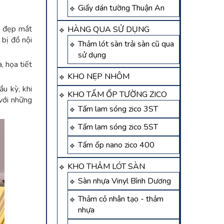
Giấy dán tường Thuận An
m đẹp mắt
HÀNG QUA SỬ DỤNG
 bị đồ nội
Thảm lót sàn trải sàn cũ qua
sử dụng
, họa tiết
KHO NẸP NHÔM
ầu kỳ, khi
KHO TẤM ỐP TƯỜNG ZICO
 với những
Tấm lam sóng zico 3ST
Tấm lam sóng zico 5ST
Tấm ốp nano zico 400
KHO THẢM LÓT SÀN
Sàn nhựa Vinyl Bình Dương
Thảm cỏ nhân tạo - thảm
nhựa