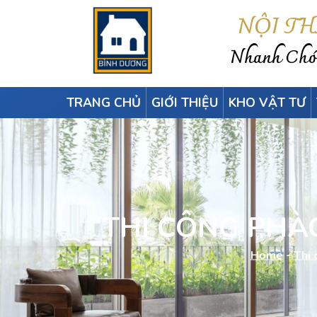
NỘI T
Nhanh Chón
TRANG CHỦ
GIỚI THIỆU
KHO VẬT TƯ
THI CÔNG PHÀO
Home
-
Thi 