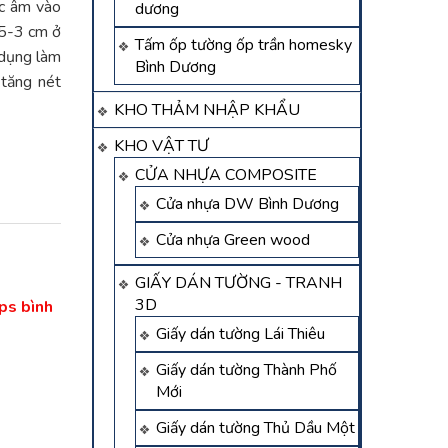
ặc âm vào
dương
,5-3 cm ở
Tấm ốp tường ốp trần homesky
 dụng làm
Bình Dương
 tăng nét
KHO THẢM NHẬP KHẨU
KHO VẬT TƯ
CỬA NHỰA COMPOSITE
Cửa nhựa DW Bình Dương
Cửa nhựa Green wood
GIẤY DÁN TƯỜNG - TRANH
3D
ps bình
Giấy dán tường Lái Thiêu
Giấy dán tường Thành Phố
Mới
Giấy dán tường Thủ Dầu Một