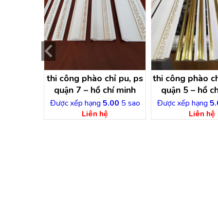
chỉ pu,ps
thi công phào chỉ pu, ps
thi công phào ch
hí minh
quận 7 – hồ chí minh
quận 5 – hồ ch
.00
5 sao
Được xếp hạng
5.00
5 sao
Được xếp hạng
5.
ệ
Liên hệ
Liên hệ