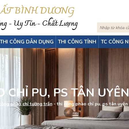
HẤT BÌNH DƯƠNG
g - Uy Tín - Chất Lượng
THI CÔNG DÂN DỤNG
THI CÔNG TỈNH
TC CÔNG N
 CHỈ PU, PS TÂN UYÊ
công phào chỉ tường trần
-
thi công phào chỉ pu, ps tân uyên