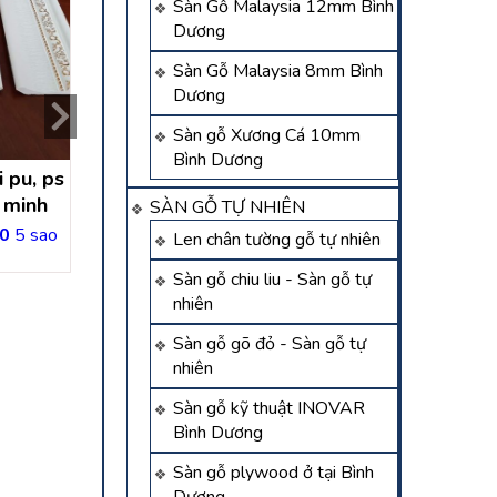
Sàn Gỗ Malaysia 12mm Bình
Dương
Sàn Gỗ Malaysia 8mm Bình
Dương
Sàn gỗ Xương Cá 10mm
Bình Dương
i pu, ps
Thi công phào chỉ tường
thi công phào chi
́ minh
trần tại Đồng Nai
tường, trần thủ dâ
SÀN GỖ TỰ NHIÊN
– bình dươn
0
5 sao
Liên hệ
Được xếp hạng
5.0
Len chân tường gỗ tự nhiên
Liên hệ
Sàn gỗ chiu liu - Sàn gỗ tự
nhiên
Sàn gỗ gõ đỏ - Sàn gỗ tự
nhiên
Sàn gỗ kỹ thuật INOVAR
Bình Dương
Sàn gỗ plywood ở tại Bình