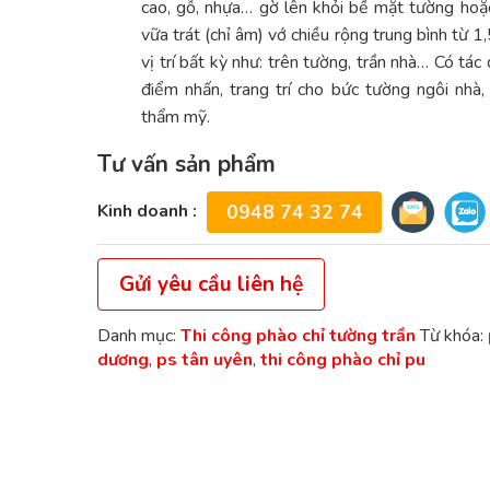
cao, gỗ, nhựa… gờ lên khỏi bề mặt tường ho
vữa trát (chỉ âm) vớ chiều rộng trung bình từ 1
vị trí bất kỳ như: trên tường, trần nhà… Có tác
điểm nhấn, trang trí cho bức tường ngôi nhà,
thẩm mỹ.
Tư vấn sản phẩm
Kinh doanh :
0948 74 32 74
Gửi yêu cầu liên hệ
Danh mục:
Thi công phào chỉ tường trần
Từ khóa:
dương
,
ps tân uyên
,
thi công phào chỉ pu