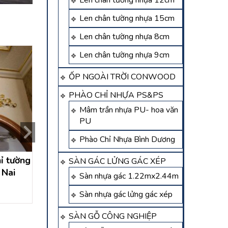
Len chân tường nhựa 12cm
Len chân tường nhựa 15cm
Len chân tường nhựa 8cm
Len chân tường nhựa 9cm
ỐP NGOÀI TRỜI CONWOOD
PHÀO CHỈ NHỰA PS&PS
Mâm trần nhựa PU- hoa văn
PU
Phào Chỉ Nhựa Bình Dương
ỉ tường
thi công phào chỉ pu , ps
thi công phào chỉ
SÀN GÁC LỬNG GÁC XÉP
 Nai
quận 5 – hồ chí minh
tân uyên – bình
Sàn nhựa gác 1.22mx2.44m
Được xếp hạng
5.00
5 sao
Được xếp hạng
5.0
Sàn nhựa gác lửng gác xép
Liên hệ
Liên hệ
SÀN GỖ CÔNG NGHIỆP