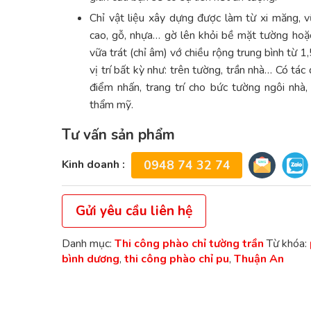
Chỉ vật liệu xây dựng được làm từ xi măng, v
cao, gỗ, nhựa… gờ lên khỏi bề mặt tường ho
vữa trát (chỉ âm) vớ chiều rộng trung bình từ 1
vị trí bất kỳ như: trên tường, trần nhà… Có tác
điểm nhấn, trang trí cho bức tường ngôi nhà,
thẩm mỹ.
Tư vấn sản phẩm
Kinh doanh :
0948 74 32 74
Gửi yêu cầu liên hệ
Danh mục:
Thi công phào chỉ tường trần
Từ khóa:
bình dương
,
thi công phào chỉ pu
,
Thuận An