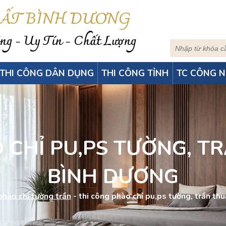
HẤT BÌNH DƯƠNG
g - Uy Tín - Chất Lượng
THI CÔNG DÂN DỤNG
THI CÔNG TỈNH
TC CÔNG N
 CHỈ PU,PS TƯỜNG, TR
BÌNH DƯƠNG
phào chỉ tường trần
-
thi công phào chỉ pu,ps tường, trần thu