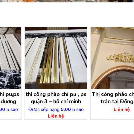
hỉ pu,ps
thi công phào chỉ pu , ps
Thi công phào ch
nh dương
quận 3 – hồ chí minh
trần tại Đồng
00
5 sao
Được xếp hạng
5.00
5 sao
Liên hệ
Liên hệ