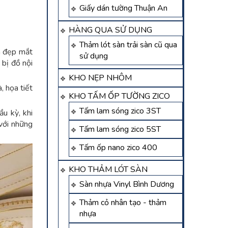
Giấy dán tường Thuận An
HÀNG QUA SỬ DỤNG
Thảm lót sàn trải sàn cũ qua
m đẹp mắt
sử dụng
 bị đồ nội
KHO NẸP NHÔM
, họa tiết
KHO TẤM ỐP TƯỜNG ZICO
Tấm lam sóng zico 3ST
ầu kỳ, khi
 với những
Tấm lam sóng zico 5ST
Tấm ốp nano zico 400
KHO THẢM LÓT SÀN
Sàn nhựa Vinyl Bình Dương
Thảm cỏ nhân tạo - thảm
nhựa