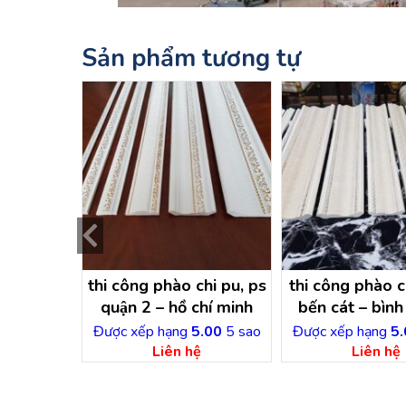
Sản phẩm tương tự
chỉ pu,ps
thi công phào chi pu, ps
thi công phào c
 – bình
quận 2 – hồ chí minh
bến cát – bì
g
.00
5 sao
Được xếp hạng
5.00
5 sao
Được xếp hạng
5.
ệ
Liên hệ
Liên hệ