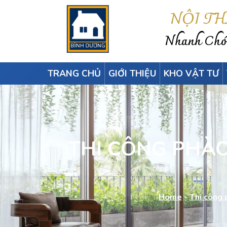
NỘI T
Nhanh Chón
TRANG CHỦ
GIỚI THIỆU
KHO VẬT TƯ
THI CÔNG PHÀO
Home
-
Thi công 