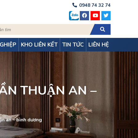
0948 74 32 74
GHIỆP
KHO LIÊN KẾT
TIN TỨC
LIÊN HỆ
ẦN THUẬN AN –
ận an – bình dương