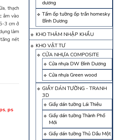
dương
ữa, thạch
Tấm ốp tường ốp trần homesky
ặc âm vào
Bình Dương
,5-3 cm ở
 dụng làm
KHO THẢM NHẬP KHẨU
 tăng nét
KHO VẬT TƯ
CỬA NHỰA COMPOSITE
Cửa nhựa DW Bình Dương
Cửa nhựa Green wood
GIẤY DÁN TƯỜNG - TRANH
3D
Giấy dán tường Lái Thiêu
ps
,
ps
Giấy dán tường Thành Phố
Mới
Giấy dán tường Thủ Dầu Một