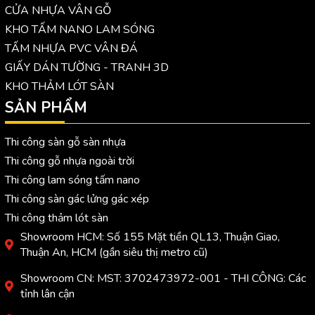
CỬA NHỰA VÂN GỖ
KHO TẤM NANO LAM SÓNG
TẤM NHỰA PVC VÂN ĐÁ
GIẤY DÁN TƯỜNG - TRANH 3D
KHO THẢM LÓT SÀN
SẢN PHẨM
Thi công sàn gỗ sàn nhựa
Thi công gỗ nhựa ngoài trời
Thi công lam sóng tấm nano
Thi công sàn gác lửng gác xép
Thi công thảm lót sàn
Showroom HCM: Số 155 Mặt tiền QL13, Thuận Giao,
Thuận An, HCM (gần siêu thị metro cũ)
Showroom CN: MST: 3702473972-001 - THI CÔNG: Các
tỉnh lân cận