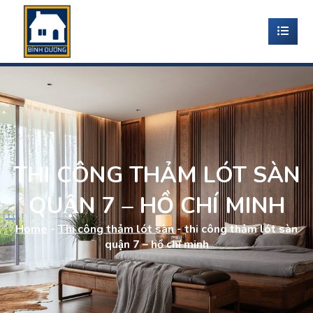
THI CÔNG THẢM LÓT SÀN
QUẬN 7 – HỒ CHÍ MINH
Home
-
Thi công thảm lót sàn
-
thi công thảm lót sàn
quận 7 – hồ chí minh