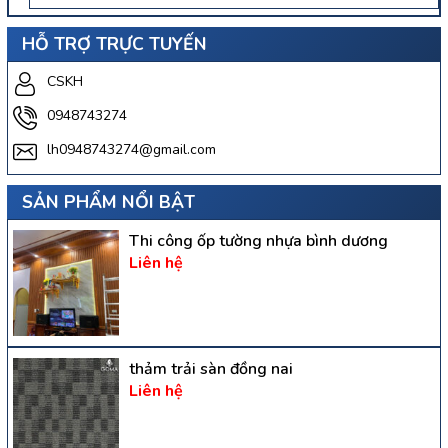
HỖ TRỢ TRỰC TUYẾN
CSKH
0948743274
lh0948743274@gmail.com
SẢN PHẨM NỔI BẬT
Thi công ốp tường nhựa bình dương
Liên hệ
thảm trải sàn đồng nai
Liên hệ