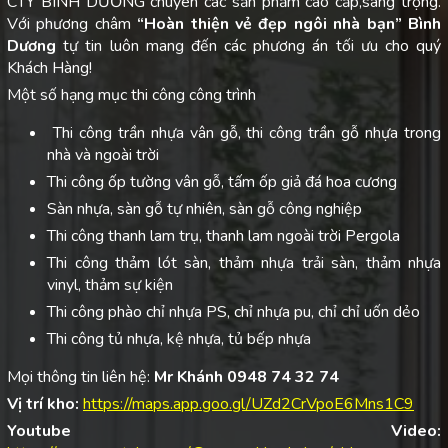
CTY BÌNH DƯƠNG chuyên các sản phẩm cao cấp,sang trọng.
Với phương châm
“Hoàn thiện vẻ đẹp ngôi nhà bạn”
Bình
Dương
tự tin luôn mang đến các phương án tối ưu cho quý
Khách Hàng!
Một số hạng mục thi công công trình
Thi công trần nhựa vân gỗ, thi công trần gỗ nhựa trong
nhà và ngoài trời
Thi công ốp tường vân gỗ, tấm ốp giả đá hoa cương
Sàn nhựa, sàn gỗ tự nhiên, sàn gỗ công nghiệp
Thi công thanh lam trụ, thanh lam ngoài trời Pergola
Thi công thảm lót sàn, thảm nhựa trải sàn, thảm nhựa
vinyl, thảm sự kiện
Thi công phào chỉ nhựa PS, chỉ nhựa pu, chỉ chỉ uốn dẻo
Thi công tủ nhựa, kệ nhựa, tủ bếp nhựa
Mọi thông tin liên hệ:
Mr Khánh 0948 74 32 74
Vị trí kho:
https://maps.app.goo.gl/UZd2CrVpoE6Mns1C9
Youtube Video: