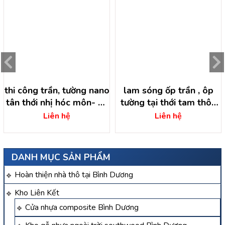
thi công trần, tường nano
lam sóng ốp trần , ôp
tân thới nhị hóc môn- hồ
tường tại thới tam thôn
chí minh
hóc môn – hồ chí minh
Liên hệ
Liên hệ
DANH MỤC SẢN PHẨM
Hoàn thiện nhà thô tại Bình Dương
Kho Liên Kết
Cửa nhựa composite Bình Dương