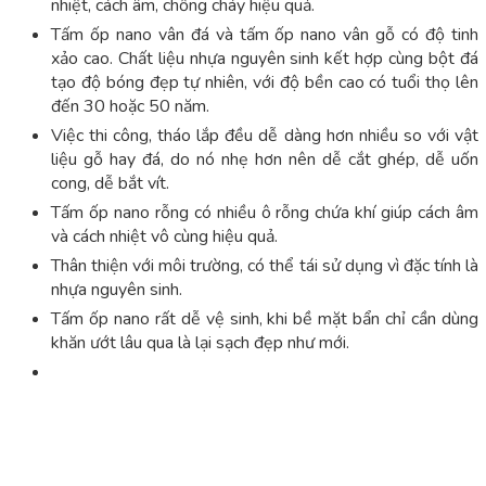
nhiệt, cách âm, chống cháy hiệu quả.
Tấm ốp nano vân đá và tấm ốp nano vân gỗ có độ tinh
xảo cao. Chất liệu nhựa nguyên sinh kết hợp cùng bột đá
tạo độ bóng đẹp tự nhiên, với độ bền cao có tuổi thọ lên
đến 30 hoặc 50 năm.
Việc thi công, tháo lắp đều dễ dàng hơn nhiều so với vật
liệu gỗ hay đá, do nó nhẹ hơn nên dễ cắt ghép, dễ uốn
cong, dễ bắt vít.
Tấm ốp nano rỗng có nhiều ô rỗng chứa khí giúp cách âm
và cách nhiệt vô cùng hiệu quả.
Thân thiện với môi trường, có thể tái sử dụng vì đặc tính là
nhựa nguyên sinh.
Tấm ốp nano rất dễ vệ sinh, khi bề mặt bẩn chỉ cần dùng
khăn ướt lâu qua là lại sạch đẹp như mới.