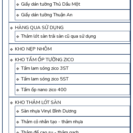
Giấy dán tường Thủ Dầu Một
Giấy dán tường Thuận An
HÀNG QUA SỬ DỤNG
Thảm lót sàn trải sàn cũ qua sử dụng
KHO NẸP NHÔM
KHO TẤM ỐP TƯỜNG ZICO
Tấm lam sóng zico 3ST
Tấm lam sóng zico 5ST
Tấm ốp nano zico 400
KHO THẢM LÓT SÀN
Sàn nhựa Vinyl Bình Dương
Thảm cỏ nhân tạo - thảm nhựa
Thảm đế cao su - thảm gạch