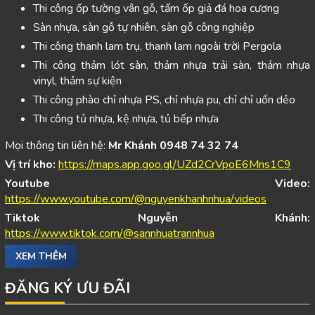
Thi công ốp tường vân gỗ, tấm ốp giả đá hoa cương
Sàn nhựa, sàn gỗ tự nhiên, sàn gỗ công nghiệp
Thi công thanh lam trụ, thanh lam ngoài trời Pergola
Thi công thảm lót sàn, thảm nhựa trải sàn, thảm nhựa
vinyl, thảm sự kiện
Thi công phào chỉ nhựa PS, chỉ nhựa pu, chỉ chỉ uốn dẻo
Thi công tủ nhựa, kệ nhựa, tủ bếp nhựa
Mọi thông tin liên hệ:
Mr Khánh 0948 74 32 74
Vị trí kho:
https://maps.app.goo.gl/UZd2CrVpoE6Mns1C9
Youtube Video:
https://www.youtube.com/@nguyenkhanhnhua/videos
Tiktok Nguyễn Khánh:
https://www.tiktok.com/@sannhuatrannhua
XEM THÊM
ĐĂNG KÝ ƯU ĐÃI