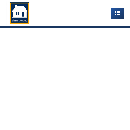
THI CÔNG TRẦN , TƯỜNG
NANO TẠI NHỊ BÌNH HÓC
MÔN – HỒ CHÍ MINH
Home
-
Tấm nhựa ốp tường ốp trần Hóc Môn
-
thi công
trần , tường nano tại nhị bình hóc môn – hồ chí minh